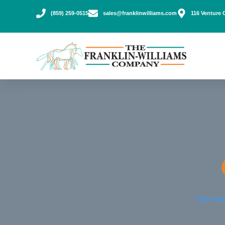
(859) 259-0515
sales@franklinwilliams.com
116 Venture 
The Fra