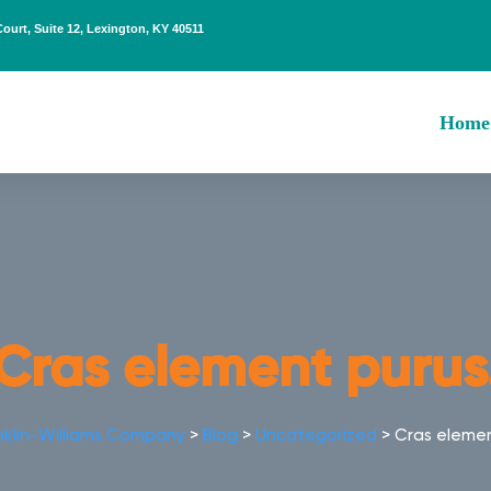
Court, Suite 12, Lexington, KY 40511
Home
Cras element purus
nklin-Williams Company
>
Blog
>
Uncategorized
>
Cras elemen