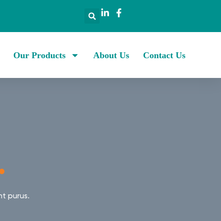
Our Products
About Us
Contact Us
.
t purus.